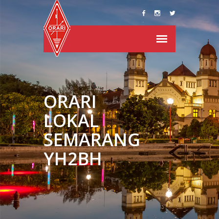
ORARI
LOKAL
SEMARANG
YH2BH